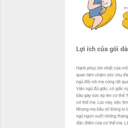
Lợi ích của gối d
Hạnh phúc lớn nhất của mỗi
quan tâm chăm sóc chu đáo n
ngủ đối với mẹ cũng rất qua
Việc ngủ đủ giấc, có giấc n
bầu gây sức ép lên cơ thể. 
cơ thể mẹ. Lúc này, việc tì
Nhưng mẹ bầu ơi! Đừng lo l
ngủ ngon suốt những tháng 
đặc điểm của cơ thể mẹ. Là