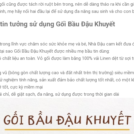
ối cũng được tách rời ruột bên trong, nên dễ dàng tháo ra khi cần gi
nh, mẹ hãy nối hai đầu lại để sử dụng đa năng sau sinh và cho con b
 tin tưởng sử dụng Gối Bầu Đậu Khuyết
 trong lĩnh vực chăm sóc sức khỏe mẹ và bé, Nhà Đậu cam kết đưa
 tại sao Gối Bầu Đậu Khuyết được nhiều mẹ bầu tin dùng:
chất liệu an toàn. Vỏ gối được làm bằng 100% vải Linen dệt từ sợi t
g vũ (bông gòn chất lượng cao và đắt nhất trên thị trường) siêu mềm
thử nghiệm tính năng, sản xuất đảm bảo chất lượng tốt nhất, có một k
ỡ tốt, cực kỳ mềm mại
 chỉ, dễ giặt sạch, đa năng, sử dụng được trong thời gian dài