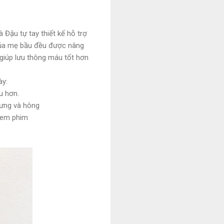
 Đậu tự tay thiết kế hỗ trợ
n của mẹ bầu đều được nâng
 giúp lưu thông máu tốt hơn
ày:
u hơn.
lưng và hông
 xem phim