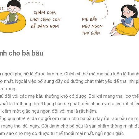
ành cho bà bầu
 người phụ nữ là được làm mẹ. Chính vì thế mà mẹ bầu luôn là thành
hất. Ngoài việc bổ sung đầy đủ dưỡng chất thiết yếu để thai nhi phá
n trọng.
gủ đối với các mẹ bầu thường khó có được. Bởi khi mang thai, cơ thể
Nhất là từ tháng thứ 4 bụng bầu sẽ phát triển nhanh và to lên rất nhi
m kiếm một giấc ngủ ngon đối với mẹ là rất hiếm.
ắng quá nhé! Vì đã có gối ôm dành cho bà bầu đây rồi. Gối bầu sẽ m
mang thai dài ngày. Gối dành cho bà bầu là sản phẩm thông minh đư
m sao cho mẹ có được tư thế thoải mái nhất, ngủ ngon giấc.