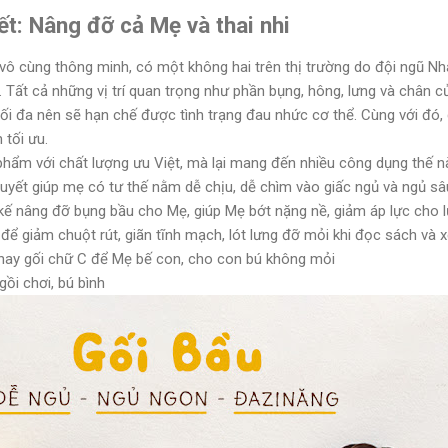
t: Nâng đỡ cả Mẹ và thai nhi
 vô cùng thông minh, có một không hai trên thị trường do đội ngũ Nhà
i. Tất cả những vị trí quan trọng như phần bụng, hông, lưng và châ
tối đa nên sẽ hạn chế được tình trạng đau nhức cơ thể. Cùng với đó,
 tối ưu.
ẩm với chất lượng ưu Việt, mà lại mang đến nhiều công dụng thế n
uyết giúp mẹ có tư thế nằm dễ chịu, dễ chìm vào giấc ngủ và ngủ sâ
t kế nâng đỡ bụng bầu cho Mẹ, giúp Mẹ bớt nặng nề, giảm áp lực cho 
 để giảm chuột rút, giãn tĩnh mạch, lót lưng đỡ mỏi khi đọc sách và
thay gối chữ C để Mẹ bế con, cho con bú không mỏi
gồi chơi, bú bình