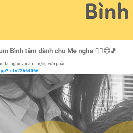
um Bình tâm dành cho Mẹ nghe 🧘‍♀️😊🎵
c tai nghe với âm lượng vừa phải
app?ref=22564066