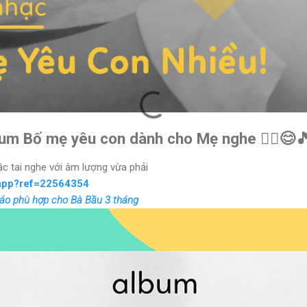
um Bố mẹ yêu con dành cho Mẹ nghe 🧘‍♀️😊
c tai nghe với âm lượng vừa phải
app?ref=22564354
giáo phù hợp cho Bà Bầu 3 tháng