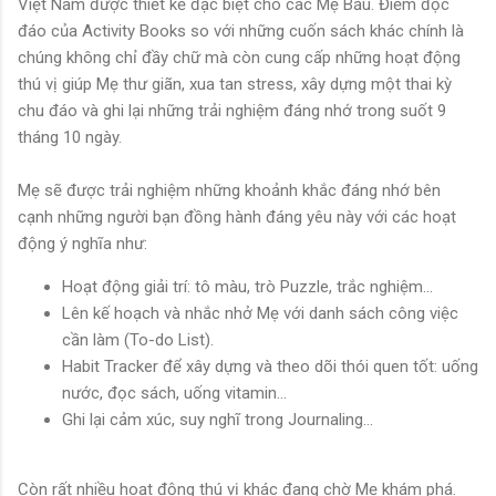
Việt Nam được thiết kế đặc biệt cho các Mẹ Bầu. Điểm độc
đáo của Activity Books so với những cuốn sách khác chính là
chúng không chỉ đầy chữ mà còn cung cấp những hoạt động
thú vị giúp Mẹ thư giãn, xua tan stress, xây dựng một thai kỳ
chu đáo và ghi lại những trải nghiệm đáng nhớ trong suốt 9
tháng 10 ngày.
Mẹ sẽ được trải nghiệm những khoảnh khắc đáng nhớ bên
cạnh những người bạn đồng hành đáng yêu này với các hoạt
động ý nghĩa như:
Hoạt động giải trí: tô màu, trò Puzzle, trắc nghiệm...
Lên kế hoạch và nhắc nhở Mẹ với danh sách công việc
cần làm (To-do List).
Habit Tracker để xây dựng và theo dõi thói quen tốt: uống
nước, đọc sách, uống vitamin...
Ghi lại cảm xúc, suy nghĩ trong Journaling...
Còn rất nhiều hoạt động thú vị khác đang chờ Mẹ khám phá.