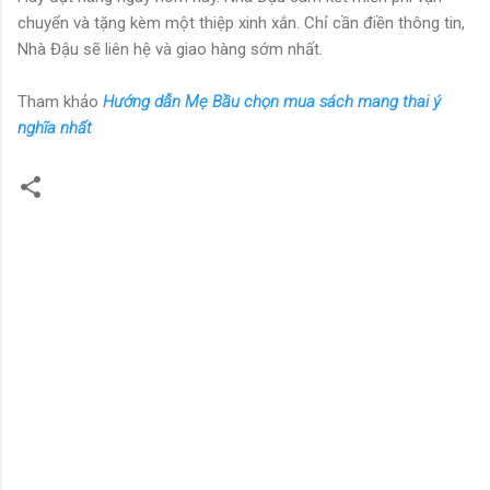
chuyển và tặng kèm một thiệp xinh xắn. Chỉ cần điền thông tin,
Nhà Đậu sẽ liên hệ và giao hàng sớm nhất.
Tham khảo
Hướng dẫn Mẹ Bầu chọn mua sách mang thai ý
nghĩa nhất
N
h
ậ
n
x
é
t