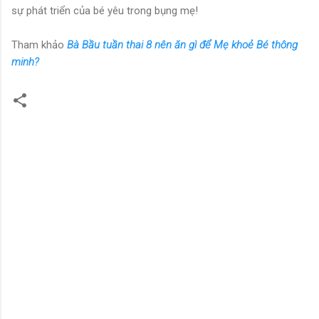
sự phát triển của bé yêu trong bụng mẹ!
Tham khảo
Bà Bầu tuần thai 8 nên ăn gì để Mẹ khoẻ Bé thông
minh?
N
h
ậ
n
x
é
t