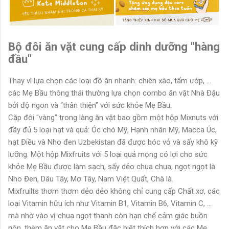
Bộ đôi ăn vặt cung cấp dinh dưỡng "hàng
đầu"
Thay vì lựa chọn các loại đồ ăn nhanh: chiên xào, tẩm ướp, ...
các Mẹ Bầu thông thái thường lựa chọn combo ăn vặt Nhà Đậu
bởi độ ngon và “thân thiện” với sức khỏe Mẹ Bầu.
Cặp đôi "vàng" trong làng ăn vặt bao gồm một hộp Mixnuts với
đầy đủ 5 loại hạt và quả: Óc chó Mỹ, Hạnh nhân Mỹ, Macca Úc,
hạt Điều và Nho đen Uzbekistan đã được bóc vỏ và sấy khô kỹ
lưỡng. Một hộp Mixfruits với 5 loại quả mọng có lợi cho sức
khỏe Mẹ Bầu được làm sạch, sấy dẻo chua chua, ngọt ngọt là
Nho Đen, Dâu Tây, Mơ Tây, Nam Việt Quất, Chà là.
Mixfruilts thơm thơm dẻo dẻo không chỉ cung cấp Chất xơ, các
loại Vitamin hữu ích như Vitamin B1, Vitamin B6, Vitamin C, ...
mà nhờ vào vị chua ngọt thanh còn hạn chế cảm giác buồn
nôn, thèm ăn vặt cho Mẹ Bầu đặc biệt thích hợp với các Mẹ