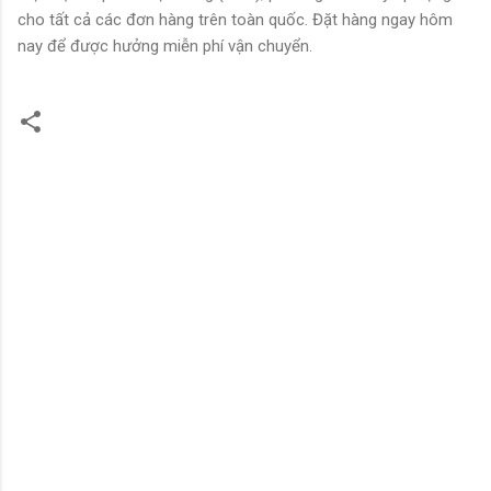
cho tất cả các đơn hàng trên toàn quốc. Đặt hàng ngay hôm
nay để được hưởng miễn phí vận chuyển.
N
h
ậ
n
x
é
t