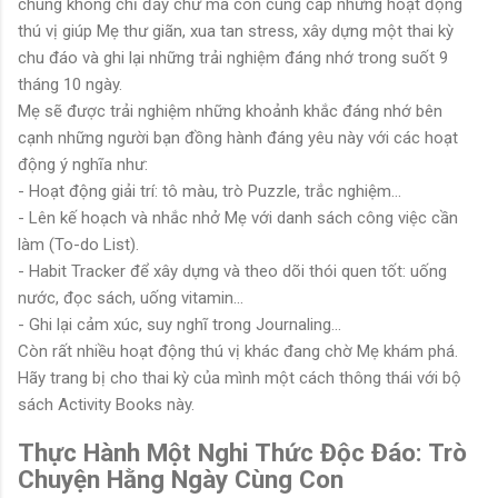
chúng không chỉ đầy chữ mà còn cung cấp những hoạt động
thú vị giúp Mẹ thư giãn, xua tan stress, xây dựng một thai kỳ
chu đáo và ghi lại những trải nghiệm đáng nhớ trong suốt 9
tháng 10 ngày.
Mẹ sẽ được trải nghiệm những khoảnh khắc đáng nhớ bên
cạnh những người bạn đồng hành đáng yêu này với các hoạt
động ý nghĩa như:
- Hoạt động giải trí: tô màu, trò Puzzle, trắc nghiệm...
- Lên kế hoạch và nhắc nhở Mẹ với danh sách công việc cần
làm (To-do List).
- Habit Tracker để xây dựng và theo dõi thói quen tốt: uống
nước, đọc sách, uống vitamin...
- Ghi lại cảm xúc, suy nghĩ trong Journaling...
Còn rất nhiều hoạt động thú vị khác đang chờ Mẹ khám phá.
Hãy trang bị cho thai kỳ của mình một cách thông thái với bộ
sách Activity Books này.
Thực Hành Một Nghi Thức Độc Đáo: Trò
Chuyện Hằng Ngày Cùng Con